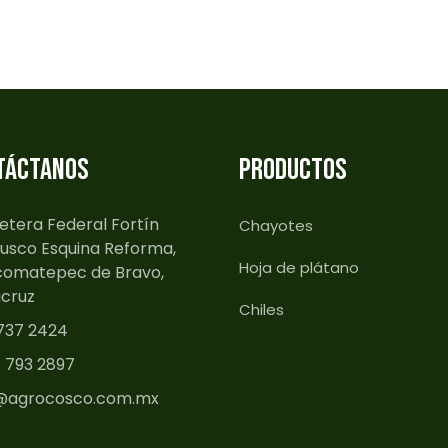
TÁCTANOS
PRODUCTOS
etera Federal Fortín
Chayotes
usco Esquina Reforma,
Hoja de plátano
omatepec de Bravo,
cruz
Chiles
737 2424
1 793 2897
@agrocosco.com.mx